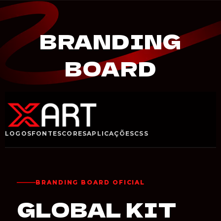
BRANDING
BOARD
LOGOS
FONTES
CORES
APLICAÇÕES
CSS
BRANDING BOARD OFICIAL
GLOBAL KIT