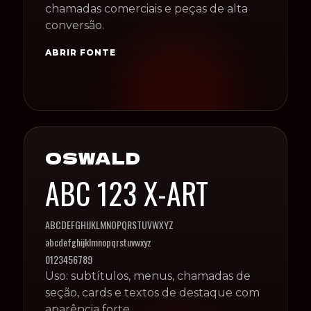
chamadas comerciais e peças de alta
conversão.
ABRIR FONTE
OSWALD
ABC 123 X-ART
ABCDEFGHIJKLMNOPQRSTUVWXYZ
abcdefghijklmnopqrstuvwxyz
0123456789
Uso: subtítulos, menus, chamadas de
seção, cards e textos de destaque com
aparência forte.